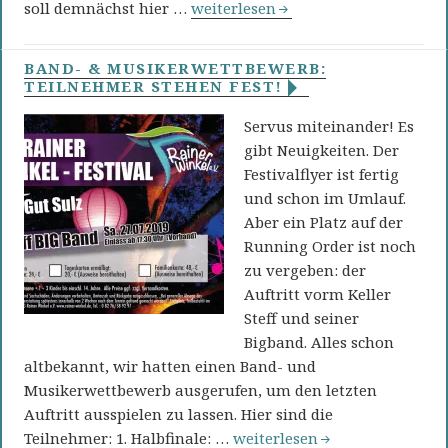
Kulturforum Rainer Winkel: Works
soll demnächst hier …
weiterlesen
BAND- & MUSIKERWETTBEWERB:
TEILNEHMER STEHEN FEST!
Servus miteinander! Es
gibt Neuigkeiten. Der
Festivalflyer ist fertig
und schon im Umlauf.
Aber ein Platz auf der
Running Order ist noch
zu vergeben: der
Auftritt vorm Keller
Steff und seiner
Bigband. Alles schon
altbekannt, wir hatten einen Band- und
Musikerwettbewerb ausgerufen, um den letzten
Auftritt ausspielen zu lassen. Hier sind die
Band- & Musikerwettbewerb: 
Teilnehmer: 1. Halbfinale: …
weiterlesen