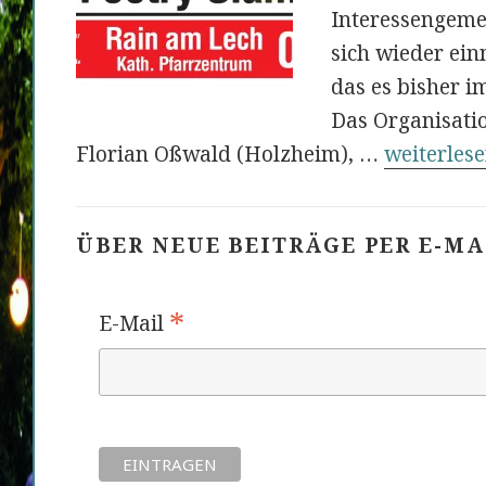
Interessengeme
sich wieder ein
das es bisher i
Das Organisati
1. Poetry
Florian Oßwald (Holzheim), …
weiterles
ÜBER NEUE BEITRÄGE PER E-M
*
E-Mail