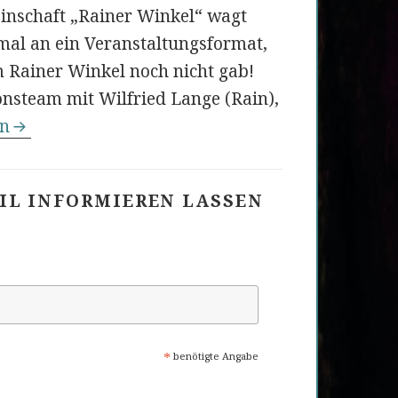
inschaft „Rainer Winkel“ wagt
mal an ein Veranstaltungsformat,
m Rainer Winkel noch nicht gab!
onsteam mit Wilfried Lange (Rain),
-Slam im Rainer Winkel
en
AIL INFORMIEREN LASSEN
*
benötigte Angabe