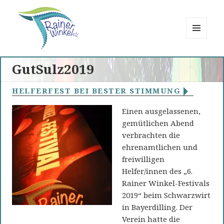
MENÜ
UND
Rainer Winkel
WIDGETS
GutSulz2019
Interessengemeinschaft
HELFERFEST BEI BESTER STIMMUNG
Einen ausgelassenen,
gemütlichen Abend
verbrachten die
ehrenamtlichen und
freiwilligen
Helfer/innen des „6.
Rainer Winkel-Festivals
2019“ beim Schwarzwirt
in Bayerdilling. Der
Verein hatte die