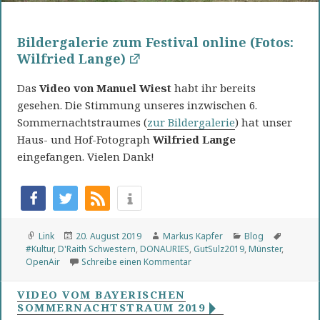
Bildergalerie zum Festival online (Fotos:
Wilfried Lange)
Das
Video
von Manuel Wiest
habt ihr bereits
gesehen. Die Stimmung unseres inzwischen 6.
Sommernachtstraumes (
zur Bildergalerie
) hat unser
Haus- und Hof-Fotograph
Wilfried Lange
eingefangen. Vielen Dank!
Format
Veröffentlicht
Autor
Kategorien
Schlagw
Link
20. August 2019
Markus Kapfer
Blog
am
#Kultur
,
D'Raith Schwestern
,
DONAURIES
,
GutSulz2019
,
Münster
,
zu Bildergalerie zum Festival on
OpenAir
Schreibe einen Kommentar
VIDEO VOM BAYERISCHEN
SOMMERNACHTSTRAUM 2019