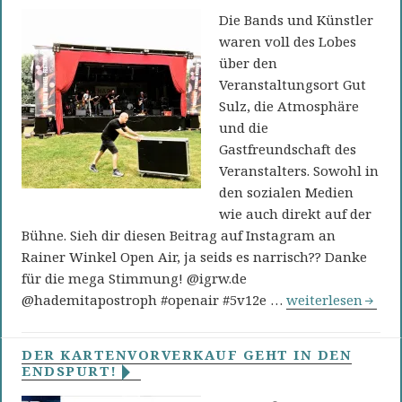
Die Bands und Künstler
waren voll des Lobes
über den
Veranstaltungsort Gut
Sulz, die Atmosphäre
und die
Gastfreundschaft des
Veranstalters. Sowohl in
den sozialen Medien
wie auch direkt auf der
Bühne. Sieh dir diesen Beitrag auf Instagram an
Rainer Winkel Open Air, ja seids es narrisch?? Danke
für die mega Stimmung! @igrw.de
Video vom Bayer
@hademitapostroph #openair #5v12e …
weiterlesen
DER KARTENVORVERKAUF GEHT IN DEN
ENDSPURT!