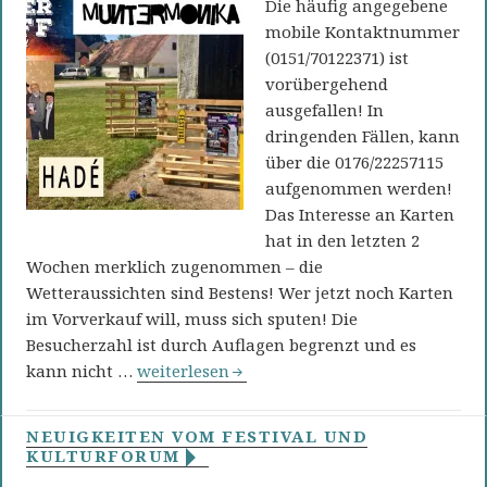
Die häufig angegebene
mobile Kontaktnummer
(0151/70122371) ist
vorübergehend
ausgefallen! In
dringenden Fällen, kann
über die 0176/22257115
aufgenommen werden!
Das Interesse an Karten
hat in den letzten 2
Wochen merklich zugenommen – die
Wetteraussichten sind Bestens! Wer jetzt noch Karten
im Vorverkauf will, muss sich sputen! Die
Besucherzahl ist durch Auflagen begrenzt und es
Der Kartenvorverkauf geht in den Endspurt
kann nicht …
weiterlesen
NEUIGKEITEN VOM FESTIVAL UND
KULTURFORUM