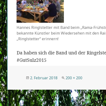
Hannes Ringlstetter mit Band beim „Rama-Frühstüc
bekannte Künstler beim Wiedersehen mit den Ra
„Ringlstetter“ erinnern!
Da haben sich die Band und der Ringelst
#GutSulz2015
Veröffentlicht
Volle
2. Februar 2018
200 × 200
am
Größe