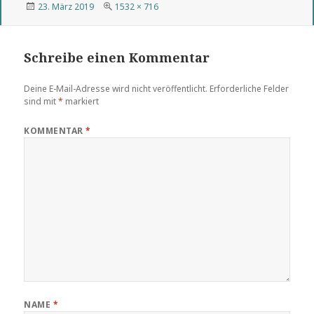
Veröffentlicht
Volle
23. März 2019
1532 × 716
am
Größe
Schreibe einen Kommentar
Deine E-Mail-Adresse wird nicht veröffentlicht.
Erforderliche Felder
sind mit
*
markiert
KOMMENTAR
*
NAME
*