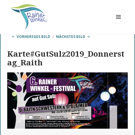
MENÜ
UND
Rainer Winkel
WIDGETS
VORHERIGES BILD
NÄCHSTES BILD
Interessengemeinschaft
Karte#GutSulz2019_Donnerst
ag_Raith