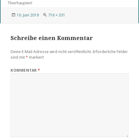
Thierhaupten!
Veröffentlicht
Volle
10. Juni 2019
716 × 331
am
Größe
Schreibe einen Kommentar
Deine E-Mail-Adresse wird nicht veröffentlicht.
Erforderliche Felder
sind mit
*
markiert
KOMMENTAR
*