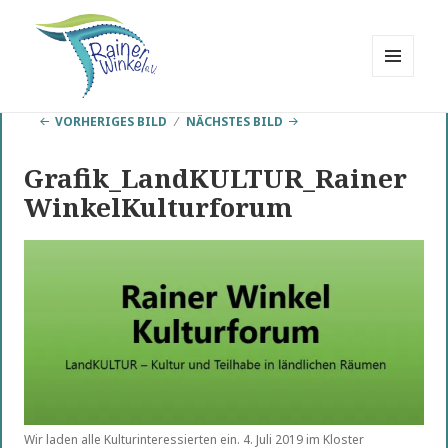
MENÜ
UND
Rainer Winkel
WIDGETS
VORHERIGES BILD
NÄCHSTES BILD
Interessengemeinschaft
Grafik_LandKULTUR_Rainer
WinkelKulturforum
Wir laden alle Kulturinteressierten ein. 4. Juli 2019 im Kloster