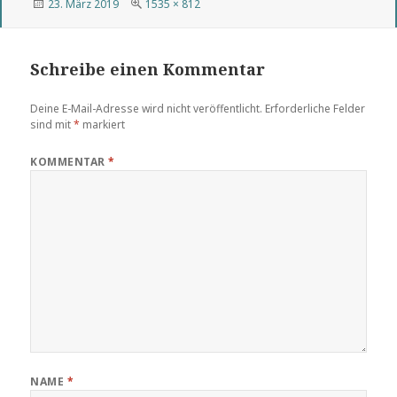
Veröffentlicht
Volle
23. März 2019
1535 × 812
am
Größe
Schreibe einen Kommentar
Deine E-Mail-Adresse wird nicht veröffentlicht.
Erforderliche Felder
sind mit
*
markiert
KOMMENTAR
*
NAME
*