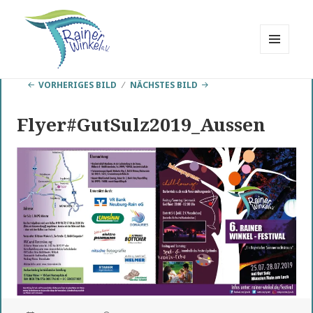
MENÜ
UND
Rainer Winkel
WIDGETS
VORHERIGES BILD
NÄCHSTES BILD
Interessengemeinschaft
Flyer#GutSulz2019_Aussen