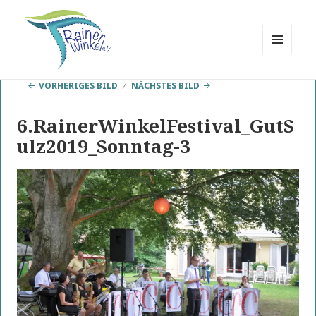
MENÜ
UND
Rainer Winkel
WIDGETS
VORHERIGES BILD
NÄCHSTES BILD
Interessengemeinschaft
6.RainerWinkelFestival_GutS
ulz2019_Sonntag-3