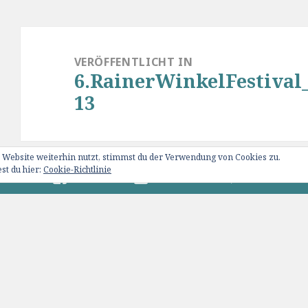
Beitragsnavigation
VERÖFFENTLICHT IN
6.RainerWinkelFestival
13
 Website weiterhin nutzt, stimmst du der Verwendung von Cookies zu.
st du hier:
Cookie-Richtlinie
0 82 76 / 15 09