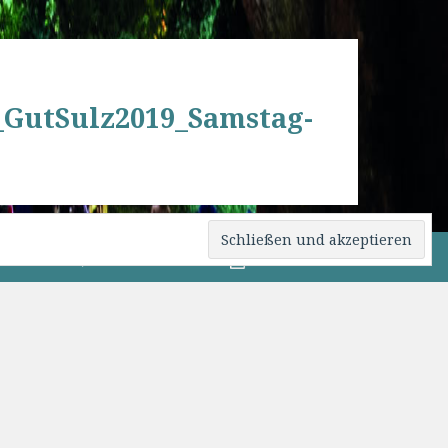
_GutSulz2019_Samstag-
0 82 76 / 15 09
Beitrittsformular