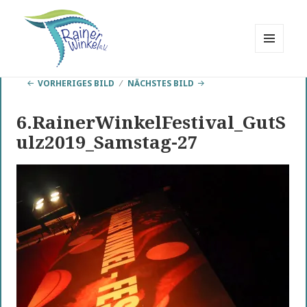
MENÜ
UND
Rainer Winkel
WIDGETS
VORHERIGES BILD
NÄCHSTES BILD
Interessengemeinschaft
6.RainerWinkelFestival_GutS
ulz2019_Samstag-27