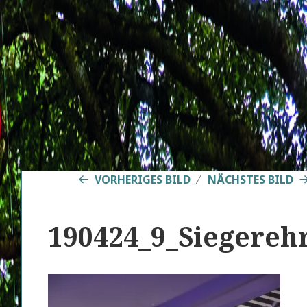
VORHERIGES BILD
NÄCHSTES BILD
190424_9_Siegerehr