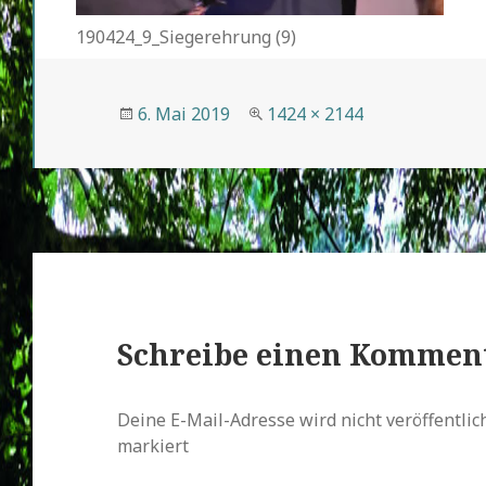
190424_9_Siegerehrung (9)
Veröffentlicht
Volle
6. Mai 2019
1424 × 2144
am
Größe
Schreibe einen Kommen
Deine E-Mail-Adresse wird nicht veröffentlich
markiert