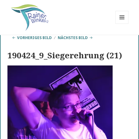
MENÜ
UND
Rainer Winkel
WIDGETS
VORHERIGES BILD
NÄCHSTES BILD
Interessengemeinschaft
190424_9_Siegerehrung (21)