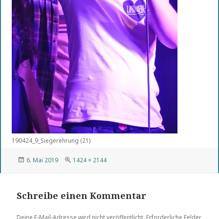
190424_9_Siegerehrung (21)
Veröffentlicht
Volle
6. Mai 2019
1424 × 2144
am
Größe
Schreibe einen Kommentar
Deine E-Mail-Adresse wird nicht veröffentlicht.
Erforderliche Felder