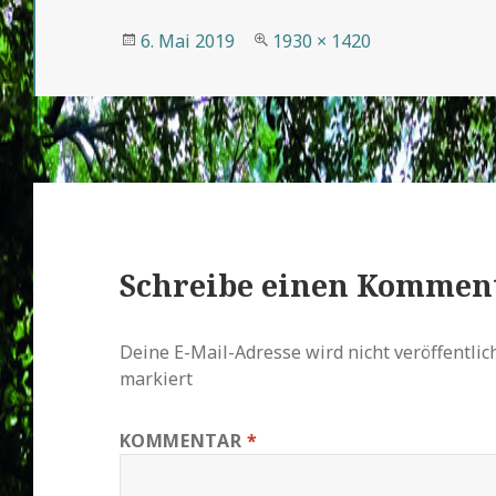
Veröffentlicht
Volle
6. Mai 2019
1930 × 1420
am
Größe
Schreibe einen Kommen
Deine E-Mail-Adresse wird nicht veröffentlich
markiert
KOMMENTAR
*