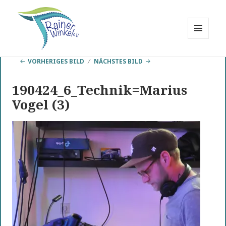
MENÜ
UND
Rainer Winkel
WIDGETS
VORHERIGES BILD
NÄCHSTES BILD
Interessengemeinschaft
190424_6_Technik=Marius
Vogel (3)