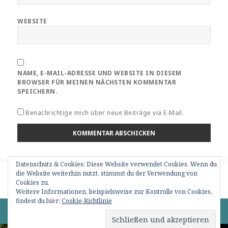
WEBSITE
NAME, E-MAIL-ADRESSE UND WEBSITE IN DIESEM
BROWSER FÜR MEINEN NÄCHSTEN KOMMENTAR
SPEICHERN.
Benachrichtige mich über neue Beiträge via E-Mail.
Datenschutz & Cookies: Diese Website verwendet Cookies. Wenn du
Beitragsnavigation
die Website weiterhin nutzt, stimmst du der Verwendung von
VERÖFFENTLICHT IN
190424_6_Technik=Marius Vogel (3)
Cookies zu.
Weitere Informationen, beispielsweise zur Kontrolle von Cookies,
findest du hier:
Cookie-Richtlinie
0 82 76 / 15 09