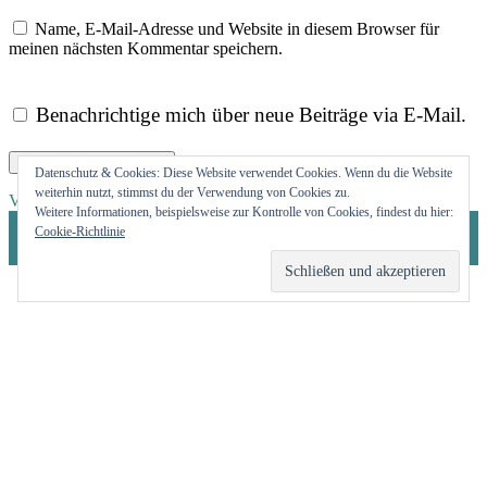
Name, E-Mail-Adresse und Website in diesem Browser für
meinen nächsten Kommentar speichern.
Benachrichtige mich über neue Beiträge via E-Mail.
Datenschutz & Cookies: Diese Website verwendet Cookies. Wenn du die Website
weiterhin nutzt, stimmst du der Verwendung von Cookies zu.
Beitragsnavigation
Veröffentlicht in
190424_5_Panic Patronum (5)
Weitere Informationen, beispielsweise zur Kontrolle von Cookies, findest du hier:
Cookie-Richtlinie
0 82 76 / 15 09