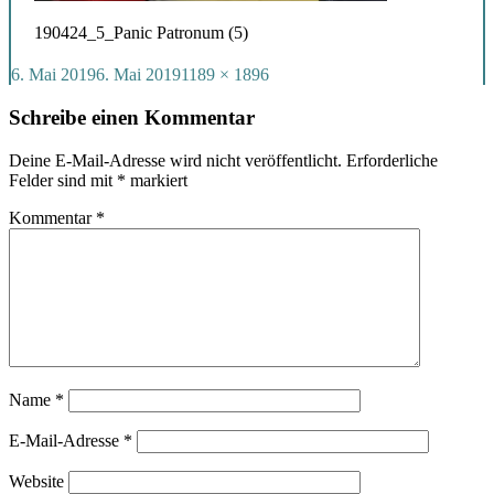
190424_5_Panic Patronum (5)
Veröffentlicht
Volle
6. Mai 2019
6. Mai 2019
1189 × 1896
am
Größe
Schreibe einen Kommentar
Deine E-Mail-Adresse wird nicht veröffentlicht.
Erforderliche
Felder sind mit
*
markiert
Kommentar
*
Name
*
E-Mail-Adresse
*
Website