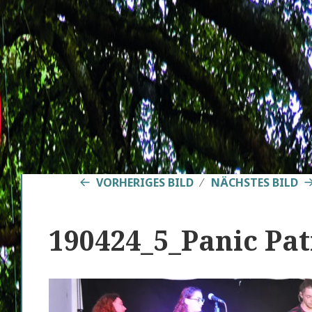
VORHERIGES BILD
NÄCHSTES BILD
190424_5_Panic Pa