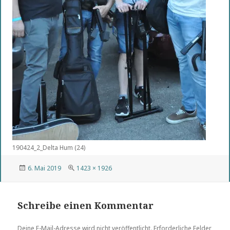
190424_2_Delta Hum (24)
Veröffentlicht
Volle
6. Mai 2019
1423 × 1926
am
Größe
Schreibe einen Kommentar
Deine E-Mail-Adresse wird nicht veröffentlicht.
Erforderliche Felder