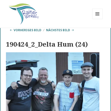
MENÜ
UND
Rainer Winkel
WIDGETS
VORHERIGES BILD
NÄCHSTES BILD
Interessengemeinschaft
190424_2_Delta Hum (24)