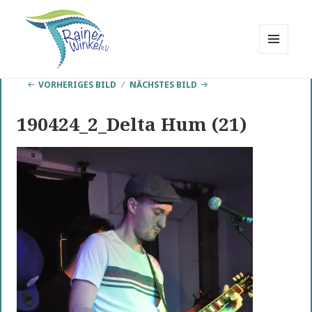
MENÜ
UND
Rainer Winkel
WIDGETS
VORHERIGES BILD
NÄCHSTES BILD
Interessengemeinschaft
190424_2_Delta Hum (21)