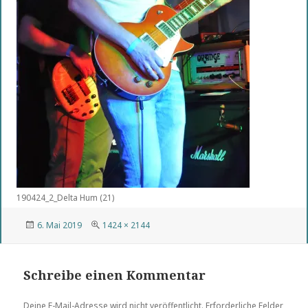
190424_2_Delta Hum (21)
Veröffentlicht
Volle
6. Mai 2019
1424 × 2144
am
Größe
Schreibe einen Kommentar
Deine E-Mail-Adresse wird nicht veröffentlicht.
Erforderliche Felder