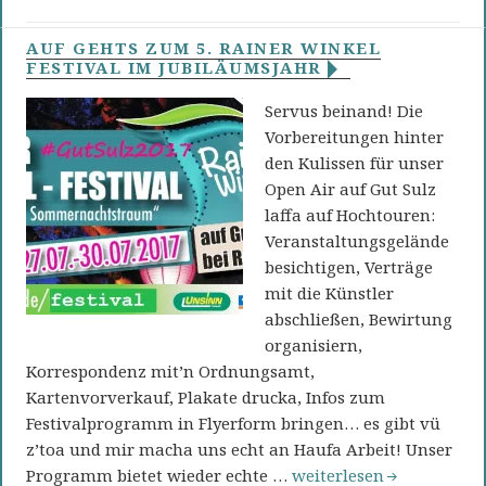
AUF GEHTS ZUM 5. RAINER WINKEL
FESTIVAL IM JUBILÄUMSJAHR
Servus beinand! Die
Vorbereitungen hinter
den Kulissen für unser
Open Air auf Gut Sulz
laffa auf Hochtouren:
Veranstaltungsgelände
besichtigen, Verträge
mit die Künstler
abschließen, Bewirtung
organisiern,
Korrespondenz mit’n Ordnungsamt,
Kartenvorverkauf, Plakate drucka, Infos zum
Festivalprogramm in Flyerform bringen… es gibt vü
z’toa und mir macha uns echt an Haufa Arbeit! Unser
Auf gehts zum 5. Rainer
Programm bietet wieder echte …
weiterlesen