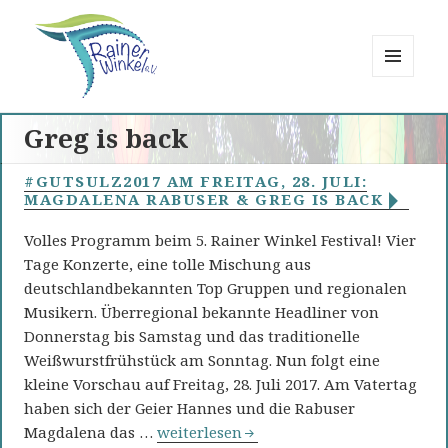
MENÜ
UND
Rainer Winkel
WIDGETS
Greg is back
Interessengemeinschaft
#GUTSULZ2017 AM FREITAG, 28. JULI:
MAGDALENA RABUSER & GREG IS BACK
Volles Programm beim 5. Rainer Winkel Festival! Vier
Tage Konzerte, eine tolle Mischung aus
deutschlandbekannten Top Gruppen und regionalen
Musikern. Überregional bekannte Headliner von
Donnerstag bis Samstag und das traditionelle
Weißwurstfrühstück am Sonntag. Nun folgt eine
kleine Vorschau auf Freitag, 28. Juli 2017. Am Vatertag
haben sich der Geier Hannes und die Rabuser
#GutSulz2017 am Freitag, 28. Juli: Magd
Magdalena das …
weiterlesen